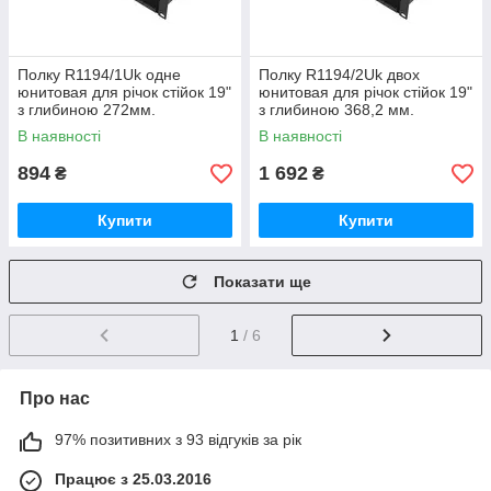
Полку R1194/1Uk одне
Полку R1194/2Uk двох
юнитовая для річок стійок 19"
юнитовая для річок стійок 19"
з глибиною 272мм.
з глибиною 368,2 мм.
Рекомендоване
Рекомендоване
В наявності
В наявності
навантаження 15кг.Сталь 1,5
навантаження 22кг. Сталь
894
1 692
₴
₴
Купити
Купити
Показати ще
1
/ 6
Про нас
97% позитивних з 93 відгуків за рік
Працює з 25.03.2016