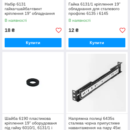
Набір 6131
Гайка 6131/1 кріплення 19"
гайка+шайба+гвинт
обладнання для сталевого
кріплення 19" обладнання
профілю 6135 і 6145
для сталевого профілю 6135
В наявності
В наявності
і 6145
18
12
₴
₴
Купити
Купити
Шайба 6190 пластикова
Напрямна полиці 6435s
кріплення 19" оборудованя
сталева чорна припустиме
під гайку 6010/1, 6131/1 і
навантаження на пару 45кг.