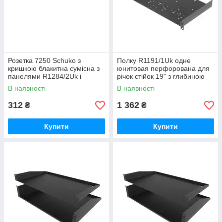
Розетка 7250 Schuko з
Полку R1191/1Uk одне
кришкою блакитна сумісна з
юнитовая перфорована для
панелями R1284/2Uk і
річок стійок 19" з глибиною
R1284/3UK-12
253,5 мм. Сталь 1,5 мм
В наявності
В наявності
чорна.
312
1 362
₴
₴
Купити
Купити