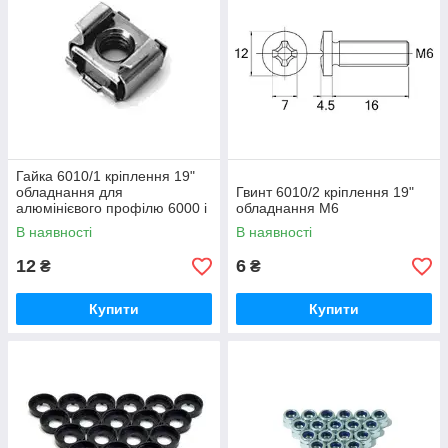
Як зробити покупку?
Гайка 6010/1 кріплення 19"
Зателефон
обладнання для
Гвинт 6010/2 кріплення 19"
уйте за
Ми
Внесіть
алюмінієвого профілю 6000 і
обладнання М6
нашими
зателефон
оплату,
Доставимо
6108
Виберіть
В наявності
В наявності
телефонам
уємо
вибравши
Вашу
вподобаний
и або
для
найбільш
покупку по
12
6
₴
₴
Вам товар
залиште
узгодження
зручний
Україні
заявку на
інформації
спосіб
Купити
Купити
сайті