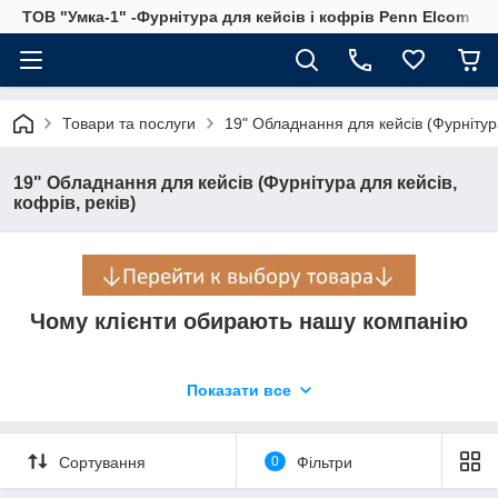
ТОВ "Умка-1" -Фурнітура для кейсів і кофрів Penn Elcom
Товари та послуги
19" Обладнання для кейсів (Фурнітура
19" Обладнання для кейсів (Фурнітура для кейсів,
кофрів, реків)
Чому клієнти обирають нашу компанію
Показати все
Надійність
Більше 23 років, сумлінно, якісно і своєчасно виконуємо замов
Сортування
0
Фільтри
Бездоганна якість