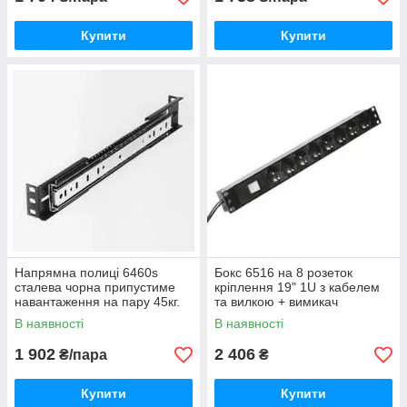
Купити
Купити
Напрямна полиці 6460s
Бокс 6516 на 8 розеток
сталева чорна припустиме
кріплення 19" 1U з кабелем
навантаження на пару 45кг.
та вилкою + вимикач
Довжина 60см.
В наявності
В наявності
1 902
2 406
₴/пара
₴
Купити
Купити