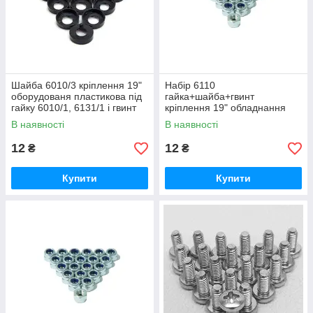
Шайба 6010/3 кріплення 19"
Набір 6110
оборудованя пластикова під
гайка+шайба+гвинт
гайку 6010/1, 6131/1 і гвинт
кріплення 19" обладнання
М6
для алюмінієвого профілю
В наявності
В наявності
6102
12
12
₴
₴
Купити
Купити