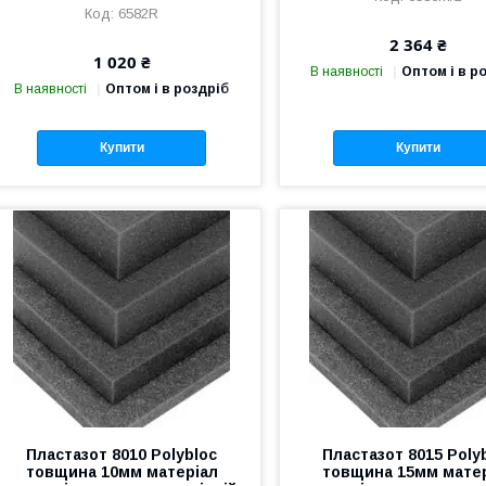
6582R
2 364 ₴
1 020 ₴
В наявності
Оптом і в р
В наявності
Оптом і в роздріб
Купити
Купити
Пластазот 8010 Polybloc
Пластазот 8015 Poly
товщина 10мм матеріал
товщина 15мм мате