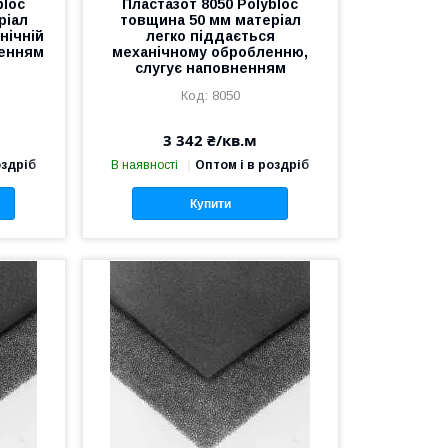
bloc
Пластазот 8050 Polybloc
ріал
товщина 50 мм матеріал
нічній
легко піддається
ненням
механічному обробленню,
слугує наповненням
8050
3 342 ₴/кв.м
оздріб
В наявності
Оптом і в роздріб
Купити