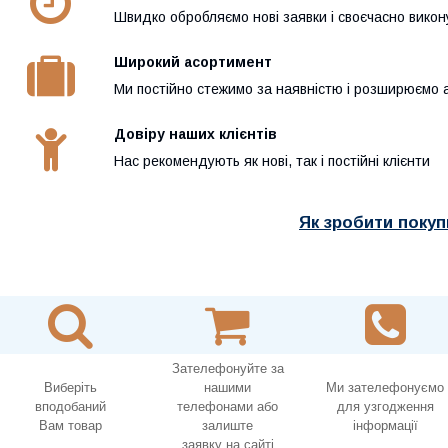
Швидко обробляємо нові заявки і своєчасно вико
Широкий асортимент
Ми постійно стежимо за наявністю і розширюємо 
Довіру наших клієнтів
Нас рекомендують як нові, так і постійні клієнти
Як зробити покуп
Зателефонуйте за
Виберіть
нашими
Ми зателефонуємо
вподобаний
телефонами або
для узгодження
Вам товар
залиште
інформації
заявку на сайті