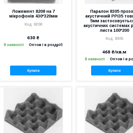
Ложемент 8208 на 7
Паралон 8305 проз
мікрофонів 430*320мм
акустичний PPI35 то
5мм застосовуєтьс
8208
акустичних системах 
листа 100*200
630 ₴
8305
В наявності
Оптом і в роздріб
468 ₴/кв.м
В наявності
Оптом і в р
Купити
Купити