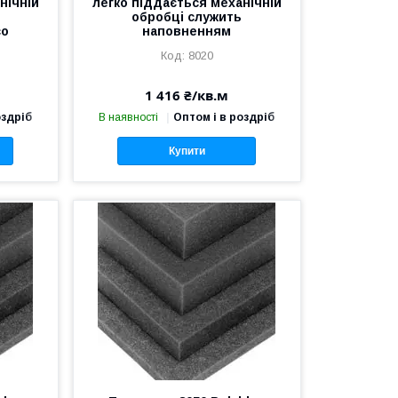
нічній
легко піддається механічній
обробці служить
со
наповненням
8020
1 416 ₴/кв.м
оздріб
В наявності
Оптом і в роздріб
Купити