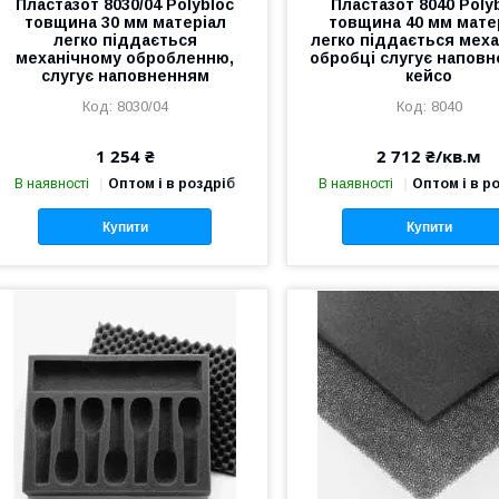
Пластазот 8030/04 Polybloc
Пластазот 8040 Poly
товщина 30 мм матеріал
товщина 40 мм мате
легко піддається
легко піддається меха
механічному обробленню,
обробці слугує напов
слугує наповненням
кейсо
8030/04
8040
1 254 ₴
2 712 ₴/кв.м
В наявності
Оптом і в роздріб
В наявності
Оптом і в р
Купити
Купити