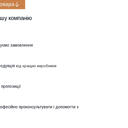
ашу компанію
онуємо замовлення
родукція
від кращих виробників
 пропозиції
рофесійно проконсультувати і допомогти з