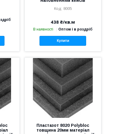
наповненням кейсів
8005
оздріб
438 ₴/кв.м
В наявності
Оптом і в роздріб
Купити
bloc
Пластазот 8020 Polybloc
ріал
товщина 20мм матеріал