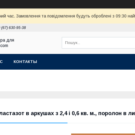
чий час. Замовлення та повідомлення будуть оброблені з 09:30 най
 (67) 630-95-38
ура для
Elcom
АС
КОНТАКТЫ
ластазот в аркушах з 2,4 і 0,6 кв. м., поролон в ли