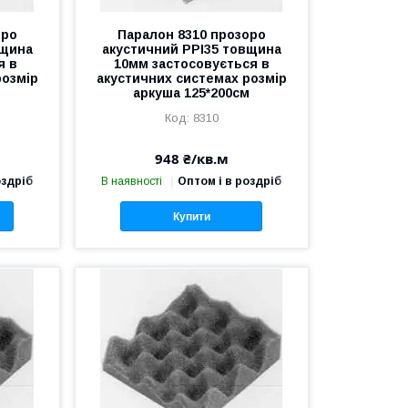
оро
Паралон 8310 прозоро
вщина
акустичний PPI35 товщина
я в
10мм застосовується в
розмір
акустичних системах розмір
аркуша 125*200см
8310
948 ₴/кв.м
оздріб
В наявності
Оптом і в роздріб
Купити