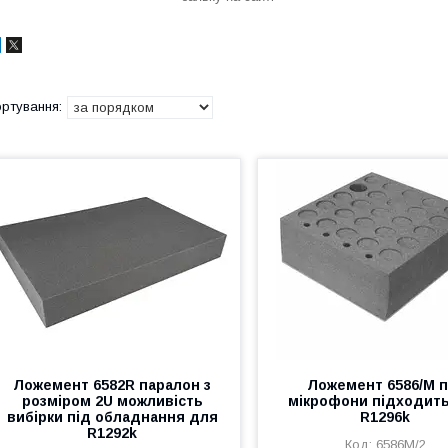
Ложемент 6582R паралон з
Ложемент 6586/M п
розміром 2U можливість
мікрофони підходит
вибірки під обладнання для
R1296k
R1292k
6586M/2