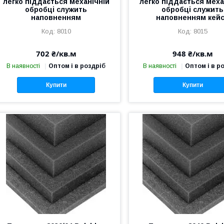
легко піддається механічній
легко піддається меха
обробці служить
обробці служить
наповненням
наповненням кей
8010
8015
702 ₴/кв.м
948 ₴/кв.м
В наявності
Оптом і в роздріб
В наявності
Оптом і в р
Купити
Купити