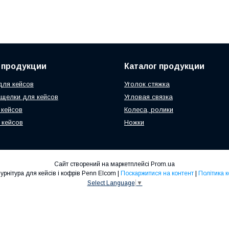
 продукции
Каталог продукции
ля кейсов
Уголок стяжка
ащелки для кейсов
Угловая связка
 кейсов
Колеса, ролики
 кейсов
Ножки
Сайт створений на маркетплейсі
Prom.ua
ТОВ "Умка-1" -Фурнітура для кейсів і кофрів Penn Elcom |
Поскаржитися на контент
|
Політика 
Select Language
▼