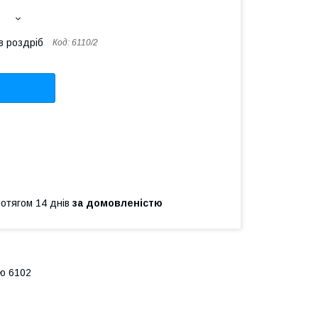
в роздріб
Код:
6110/2
ротягом 14 днів
за домовленістю
лю 6102