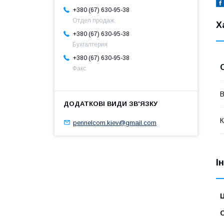
+380 (67) 630-95-38
Отдел продаж.
Х
+380 (67) 630-95-38
Бухгалтерия
+380 (67) 630-95-38
Факс
В
К
pennelcom.kiev@gmail.com
І
Ц
С