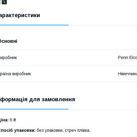
арактеристики
Основні
иробник
Penn Elc
раїна виробник
Німеччин
нформація для замовлення
іна:
6 ₴
посіб упаковки:
без упаковки, стреч плівка.