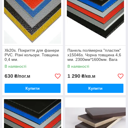
Як зробити покупку?
Xk20s. Покриття для фанери
Панель полімерна "пластик"
Зателефон
PVC. Різні кольори. Товщина
x15046s. Чорна товщина 4,6
уйте за
Ми
Внесіть
0,4 мм.
мм. 2300мм*1600мм. Вага
нашими
зателефон
оплату,
Доставимо
листа 6,624 кг. На
Виберіть
В наявності
В наявності
замовлення
телефонам
уємо
вибравши
Вашу
вподобаний
и або
для
найбільш
покупку по
630
1 290
₴/пог.м
₴/кв.м
Вам товар
залиште
узгодження
зручний
Україні
заявку на
інформації
спосіб
Купити
Купити
сайті