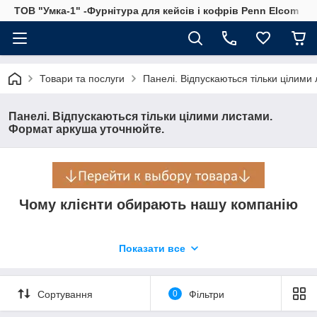
ТОВ "Умка-1" -Фурнітура для кейсів і кофрів Penn Elcom
Товари та послуги
Панелі. Відпускаються тільки цілим
Панелі. Відпускаються тільки цілими листами.
Формат аркуша уточнюйте.
Чому клієнти обирають нашу компанію
Показати все
Надійність
Більше 23 років, сумлінно, якісно і своєчасно виконуємо замов
Сортування
0
Фільтри
Бездоганна якість