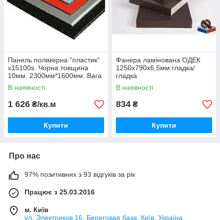
Панель полімерна "пластик"
Фанера ламінована ОДЕК
x15100s. Чорна товщина
1250х790х6,5мм гладка/
10мм. 2300мм*1600мм. Вага
гладка
листа 10,2 кг За
В наявності
В наявності
замовленням
1 626
834
₴/кв.м
₴
Купити
Купити
Про нас
97% позитивних з 93 відгуків за рік
Працює з 25.03.2016
м. Київ
ул. Электриков 16, Береговая база, Київ, Україна