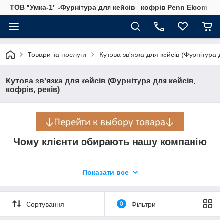
ТОВ "Умка-1" -Фурнітура для кейсів і кофрів Penn Elcom
Товари та послуги
Кутова зв'язка для кейсів (Фурнітура д
Кутова зв'язка для кейсів (Фурнітура для кейсів,
кофрів, реків)
Чому клієнти обирають нашу компанію
Показати все
Надійність
Більше 23 років, сумлінно, якісно і своєчасно виконуємо замов
Сортування
0
Фільтри
Бездоганна якість