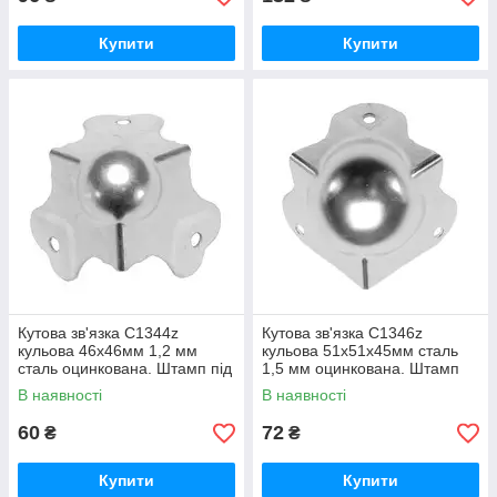
Купити
Купити
Кутова зв'язка C1344z
Кутова зв'язка С1346z
кульова 46х46мм 1,2 мм
кульова 51х51х45мм сталь
сталь оцинкована. Штамп під
1,5 мм оцинкована. Штамп
профіль 23х23мм. Для
під профіль. Сумісний з
В наявності
В наявності
профілю з
профілем 042
60
72
₴
₴
Купити
Купити