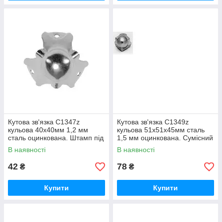
Кутова зв'язка C1347z
Кутова зв'язка С1349z
кульова 40х40мм 1,2 мм
кульова 51х51х45мм сталь
сталь оцинкована. Штамп під
1,5 мм оцинкована. Сумісний
профіль 23х23мм. Для
з профілем 0425, 0445, 0470
В наявності
В наявності
профілю з
42
78
₴
₴
Купити
Купити