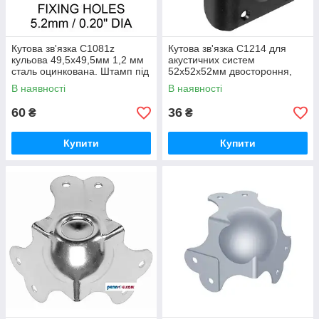
Кутова зв'язка C1081z
Кутова зв'язка С1214 для
кульова 49,5х49,5мм 1,2 мм
акустичних систем
сталь оцинкована. Штамп під
52х52х52мм двостороння,
профіль 31х31мм. Для
пластикова. З ніжкою
В наявності
В наявності
профілю з
мама+тато.
60
36
₴
₴
Купити
Купити