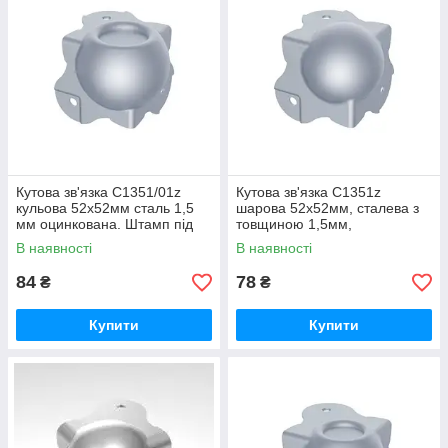
Кутова зв'язка C1351/01z
Кутова зв'язка C1351z
кульова 52х52мм сталь 1,5
шарова 52х52мм, сталева з
мм оцинкована. Штамп під
товщиною 1,5мм,
профіль 31х31мм. Сумісний з
оцинкована. Штамп під
В наявності
В наявності
проф
профіль 31х31мм
84
78
₴
₴
Купити
Купити