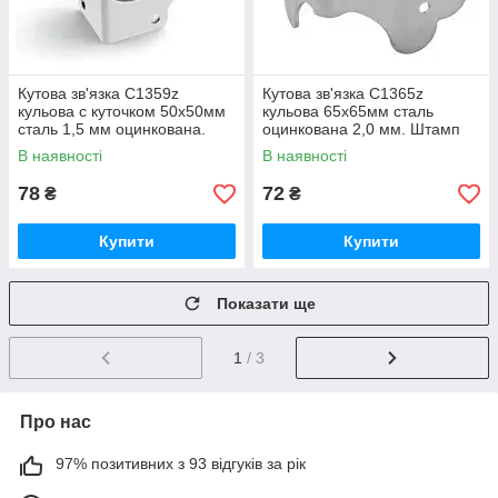
Кутова зв'язка C1359z
Кутова зв'язка C1365z
кульова c куточком 50х50мм
кульова 65х65мм сталь
сталь 1,5 мм оцинкована.
оцинкована 2,0 мм. Штамп
Сумісний з профілем
під профіль 31х31мм. Для
В наявності
В наявності
0126,0100,
профілю з
78
72
₴
₴
Купити
Купити
Показати ще
1
/ 3
Про нас
97% позитивних з 93 відгуків за рік