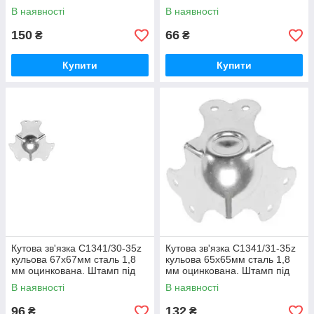
профіль 30х30мм. Для
з полицею 30х30, 35х35мм.
В наявності
В наявності
профілю з
150
66
₴
₴
Купити
Купити
Кутова зв'язка C1341/30-35z
Кутова зв'язка C1341/31-35z
кульова 67х67мм сталь 1,8
кульова 65х65мм сталь 1,8
мм оцинкована. Штамп під
мм оцинкована. Штамп під
профіль 35х35мм. Сумісний з
профіль 35х35мм. Є виїмка д
В наявності
В наявності
п
96
132
₴
₴