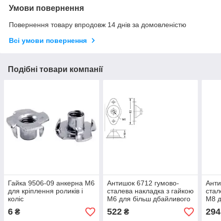
Умови повернення
Повернення товару впродовж 14 днів за домовленістю
Всі умови повернення
Подібні товари компанії
Гайка 9506-09 анкерна М6
Антишок 6712 гумово-
Анти
для кріплення роликів і
сталева накладка з гайкою
стал
коліс
М6 для більш дбайливого
М8 д
транспортування
тран
6
522
294
₴
₴
обладнання
обл