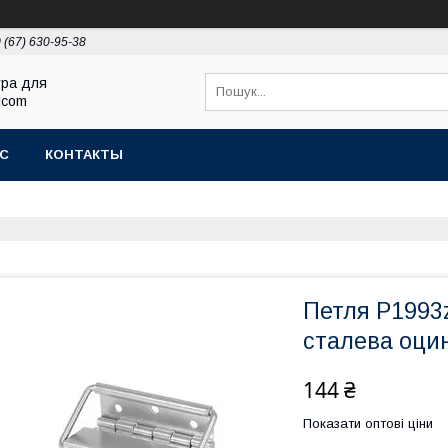
 (67) 630-95-38
ура для
Elcom
АС
КОНТАКТЫ
Петля P1993
сталева оци
144 ₴
Показати оптові ціни