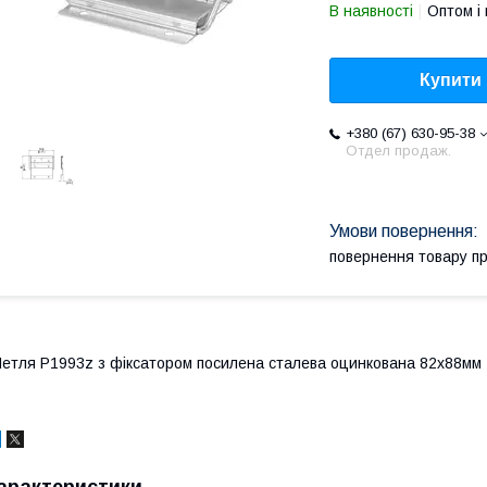
В наявності
Оптом і 
Купити
+380 (67) 630-95-38
Отдел продаж.
повернення товару п
етля P1993z з фіксатором посилена сталева оцинкована 82х88мм
арактеристики