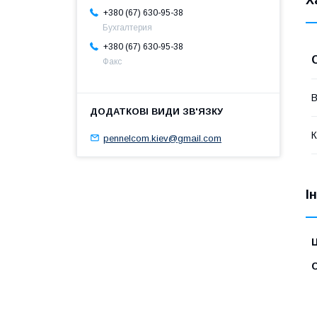
+380 (67) 630-95-38
Бухгалтерия
+380 (67) 630-95-38
Факс
В
К
pennelcom.kiev@gmail.com
І
Ц
С