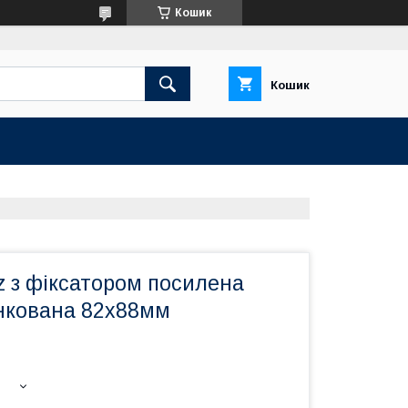
Кошик
Кошик
z з фіксатором посилена
нкована 82х88мм