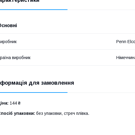
Основні
иробник
Penn Elc
раїна виробник
Німеччин
нформація для замовлення
іна:
144 ₴
посіб упаковки:
без упаковки, стреч плівка.