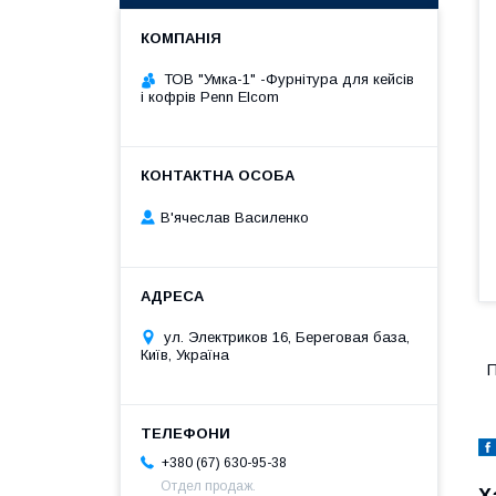
ТОВ "Умка-1" -Фурнітура для кейсів
і кофрів Penn Elcom
В'ячеслав Василенко
ул. Электриков 16, Береговая база,
Київ, Україна
П
+380 (67) 630-95-38
Отдел продаж.
Х