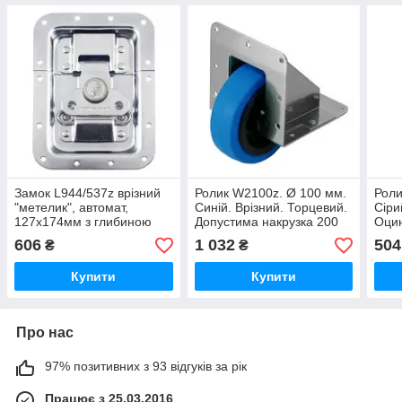
Замок L944/537z врізний
Ролик W2100z. Ø 100 мм.
Роли
"метелик", автомат,
Синій. Врізний. Торцевий.
Сіри
127х174мм з глибиною
Допустима накрузка 200
Оцин
15,5 мм. Штамп під
кг. Покриття - цинк.
під 
606
1 032
504
₴
₴
профіль. 1,2 мм Сталь
Купити
Купити
Про нас
97% позитивних з 93 відгуків за рік
Працює з 25.03.2016