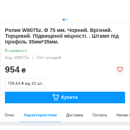
Ролик W8075z. Ø 75 мм. Чорний. Врізний.
Торцевий. Підвищеної міцності. . Штамп під
профіль 35мм*35мм.
В наявності
Код: W8075z
Опт і роздріб
954
₴
758,64 ₴
від 10 шт.
Купити
Опис
Характеристики
Доставка
Оплата
Умови 