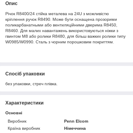
Опис
Річок R8400/24 стійка металева на 24U з можливістю
кріплення ручок R8490. Може бути оснащена прозорими
поликарбанатными або вентиляційними дверима R8450,
R8460. Для малих навантажень використовуються ніжки з
гвинтом М8 або ролики R8480, для більш важких ролики типу
W0985/W0990. Сталь з чорним порошковим покриттям.
Спосіб упаковки
без упаковки, стреч плівка.
Характеристики
Основні
Виробник
Penn Elcom
Країна виробник
Німеччина