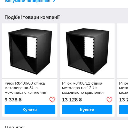
Всі умови повернення
Подібні товари компанії
Річок R8400/08 стійка
Річок R8400/12 стійка
Річо
металева на 8U з
металева на 12U з
мета
можливістю кріплення
можливістю кріплення
можл
ручок R8490. Може бути
ручок R8490. Може бути
ручо
9 378
13 128
13 
₴
₴
оснащена прозорими
оснащена прозорими
осн
Купити
Купити
Про нас