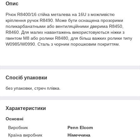
Опис
Річок R8400/16 стійка металева на 16U з можливістю
кріплення ручок R8490. Може бути оснащена прозорими
поликарбанатными або вентиляційними дверима R8450,
R8460. Для малих навантажень використовуються ніжки з
гвинтом М8 або ролики R8480, для більш важких ролики типу
W0985/W0990. Сталь з чорним порошковим покриттям.
Спосіб упаковки
без упаковки, стреч плівка.
Характеристики
Основні
Виробник
Penn Elcom
Країна виробник
Німеччина