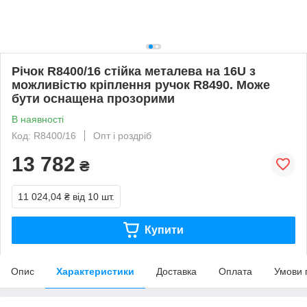
Річок R8400/16 стійка металева на 16U з
можливістю кріплення ручок R8490. Може
бути оснащена прозорими
В наявності
Код: R8400/16
Опт і роздріб
13 782
₴
11 024,04 ₴
від 10 шт.
Купити
Опис
Характеристики
Доставка
Оплата
Умови 