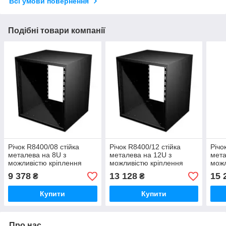
Всі умови повернення
Подібні товари компанії
Річок R8400/08 стійка
Річок R8400/12 стійка
Річо
металева на 8U з
металева на 12U з
мета
можливістю кріплення
можливістю кріплення
можл
ручок R8490. Може бути
ручок R8490. Може бути
ручо
9 378
13 128
15 
₴
₴
оснащена прозорими
оснащена прозорими
осн
Купити
Купити
Про нас