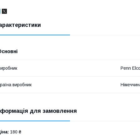
арактеристики
Основні
иробник
Penn Elc
раїна виробник
Німеччин
нформація для замовлення
іна:
180 ₴