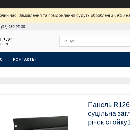
бочий час. Замовлення та повідомлення будуть оброблені з 09:30 н
 (67) 630-95-38
ура для
Elcom
АС
КОНТАКТЫ
Панель R126
суцільна заг
річок стойку