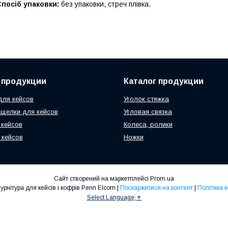
посіб упаковки:
без упаковки, стреч плівка.
 продукции
Каталог продукции
ля кейсов
Уголок стяжка
ащелки для кейсов
Угловая связка
 кейсов
Колеса, ролики
 кейсов
Ножки
Сайт створений на маркетплейсі
Prom.ua
ТОВ "Умка-1" -Фурнітура для кейсів і кофрів Penn Elcom |
Поскаржитися на контент
|
Політика 
Select Language
▼