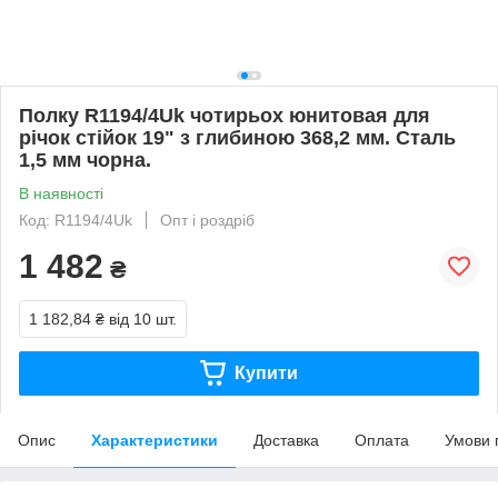
Полку R1194/4Uk чотирьох юнитовая для
річок стійок 19" з глибиною 368,2 мм. Сталь
1,5 мм чорна.
В наявності
Код: R1194/4Uk
Опт і роздріб
1 482
₴
1 182,84 ₴
від 10 шт.
Купити
Опис
Характеристики
Доставка
Оплата
Умови 