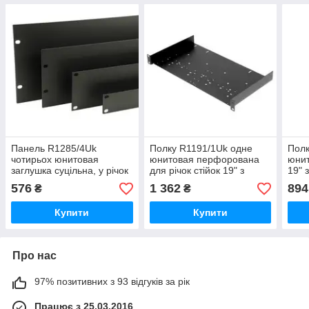
Панель R1285/4Uk
Полку R1191/1Uk одне
Полк
чотирьох юнитовая
юнитовая перфорована
юнит
заглушка суцільна, у річок
для річок стійок 19" з
19" 
стойку19". Сталь 2,0 мм
глибиною 253,5 мм. Сталь
Рек
576
1 362
894
₴
₴
чорна.
1,5 мм чорна.
нава
1,5
Купити
Купити
Про нас
97% позитивних з 93 відгуків за рік
Працює з 25.03.2016