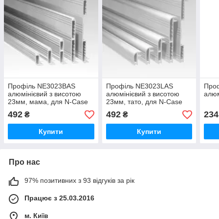
Профіль NE3023BAS
Профіль NE3023LAS
Проф
алюмінієвий з висотою
алюмінієвий з висотою
алюм
23мм, мама, для N-Case
23мм, тато, для N-Case
System. Сумісний з
System. Сумісний з
492
492
234
₴
₴
пластиковим куточком
пластиковим куточком
Купити
Купити
Про нас
97% позитивних з 93 відгуків за рік
Працює з 25.03.2016
м. Київ