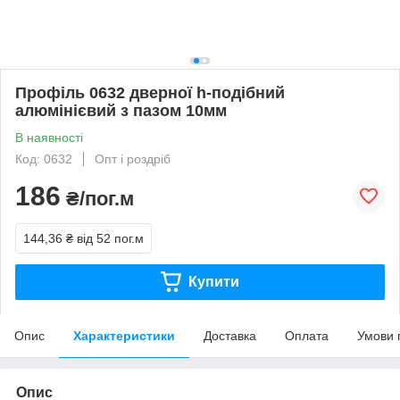
Профіль 0632 дверної h-подібний
алюмінієвий з пазом 10мм
В наявності
Код: 0632
Опт і роздріб
186
₴/пог.м
144,36 ₴
від 52 пог.м
Купити
Опис
Характеристики
Доставка
Оплата
Умови 
Опис