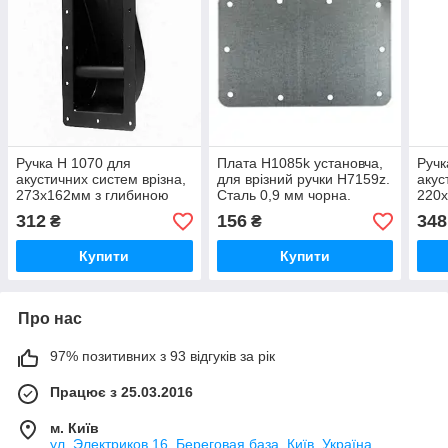
Ручка H 1070 для
Плата H1085k установча,
Ручк
акустичних систем врізна,
для врізний ручки H7159z.
акус
273х162мм з глибиною
Сталь 0,9 мм чорна.
220х
63мм. Сталевий стрижень
63мм
312
156
348
₴
₴
круглий. Сталь 0,9 мм
круг
Купити
Купити
Про нас
97% позитивних з 93 відгуків за рік
Працює з 25.03.2016
м. Київ
ул. Электриков 16, Береговая база, Київ, Україна