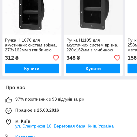
Ручка H 1070 для
Ручка H1105 для
Ручк
акустичних систем врізна,
акустичних систем врізна,
258м
273х162мм з глибиною
220х162мм з глибиною
мета
63мм. Сталевий стрижень
63мм. Сталевий стрижень
кейс
312
348
156
₴
₴
круглий. Сталь 0,9 мм
круглий. Сталь 0,9 мм
Стал
Купити
Купити
Про нас
97% позитивних з 93 відгуків за рік
Працює з 25.03.2016
м. Київ
ул. Электриков 16, Береговая база, Київ, Україна