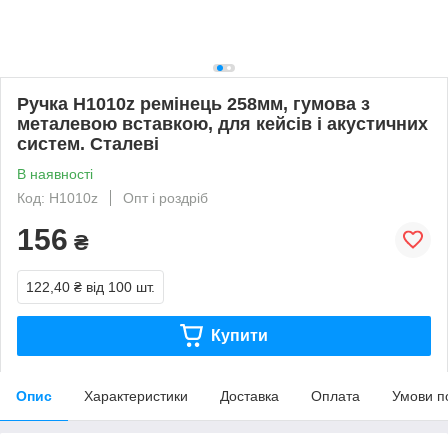
Ручка H1010z ремінець 258мм, гумова з
металевою вставкою, для кейсів і акустичних
систем. Сталеві
В наявності
Код: H1010z
Опт і роздріб
156
₴
122,40 ₴
від 100 шт.
Купити
Опис
Характеристики
Доставка
Оплата
Умови п