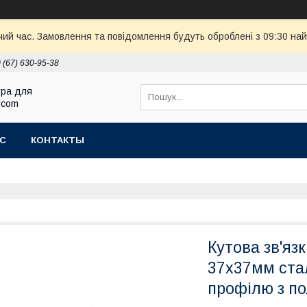
чий час. Замовлення та повідомлення будуть оброблені з 09:30 най
 (67) 630-95-38
ура для
Elcom
АС
КОНТАКТЫ
Кутова зв'яз
37х37мм ста
профілю з п