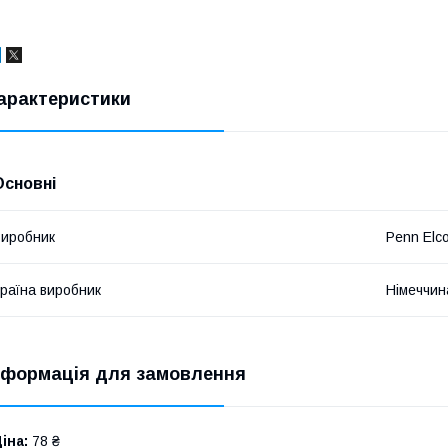
арактеристики
Основні
иробник
Penn Elc
раїна виробник
Німеччин
нформація для замовлення
іна:
78 ₴