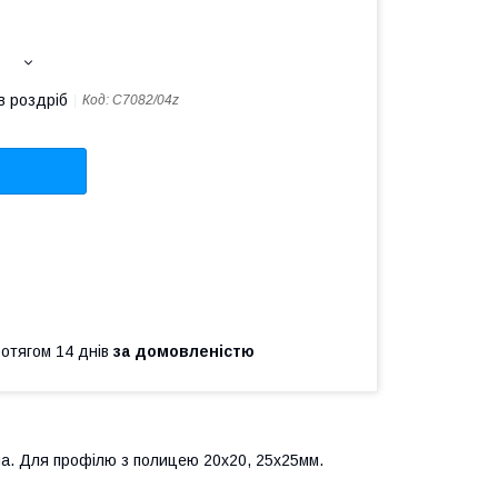
в роздріб
Код:
C7082/04z
ротягом 14 днів
за домовленістю
а. Для профілю з полицею 20х20, 25х25мм.