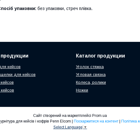
посіб упаковки:
без упаковки, стреч плівка.
 продукции
Каталог продукции
ля кейсов
Уголок стяжка
ащелки для кейсов
Угловая связка
 кейсов
Колеса, ролики
 кейсов
Ножки
Сайт створений на маркетплейсі
Prom.ua
ТОВ "Умка-1" -Фурнітура для кейсів і кофрів Penn Elcom |
Поскаржитися на контент
|
Політика 
Select Language
▼