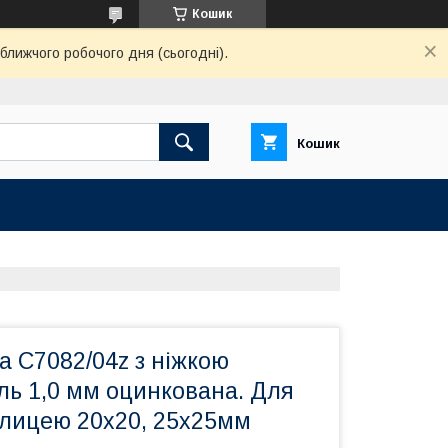
Кошик
ближчого робочого дня (сьогодні).
Кошик
ка С7082/04z з ніжкою
ль 1,0 мм оцинкована. Для
олицею 20х20, 25х25мм