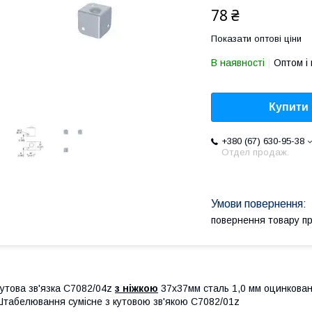
78 ₴
Показати оптові ціни
В наявності
Оптом і 
Купити
+380 (67) 630-95-38
Отдел продаж.
повернення товару п
утова зв'язка С7082/04z
з ніжкою
37х37мм сталь 1,0 мм оцинкован
табелювання сумісне з кутовою зв'якою C7082/01z