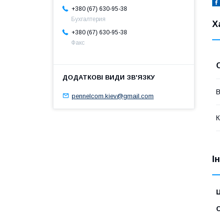
+380 (67) 630-95-38
Бухгалтерия
Х
+380 (67) 630-95-38
Факс
В
pennelcom.kiev@gmail.com
К
І
Ц
С