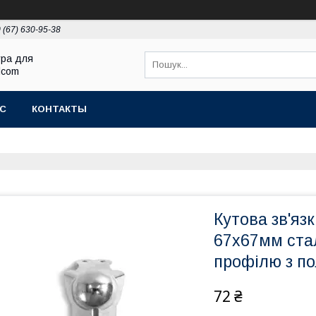
 (67) 630-95-38
ура для
Elcom
АС
КОНТАКТЫ
Кутова зв'яз
67х67мм ста
профілю з п
72 ₴