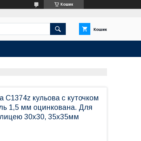
Кошик
Кошик
ка C1374z кульова c куточком
ль 1,5 мм оцинкована. Для
олицею 30х30, 35х35мм