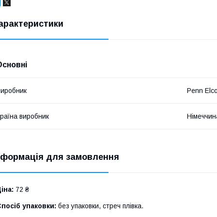
арактеристики
Основні
иробник
Penn Elc
раїна виробник
Німеччин
нформація для замовлення
іна:
72 ₴
посіб упаковки:
без упаковки, стреч плівка.