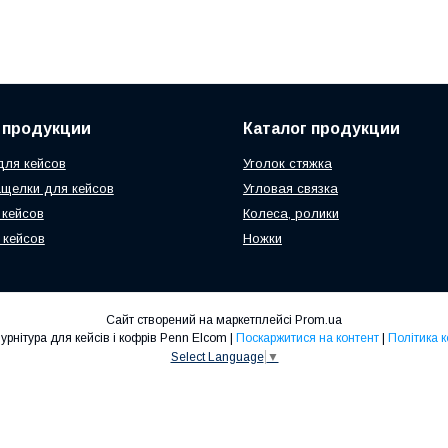
 продукции
Каталог продукции
ля кейсов
Уголок стяжка
ащелки для кейсов
Угловая связка
 кейсов
Колеса, ролики
 кейсов
Ножки
Сайт створений на маркетплейсі
Prom.ua
ТОВ "Умка-1" -Фурнітура для кейсів і кофрів Penn Elcom |
Поскаржитися на контент
|
Політика 
Select Language
▼