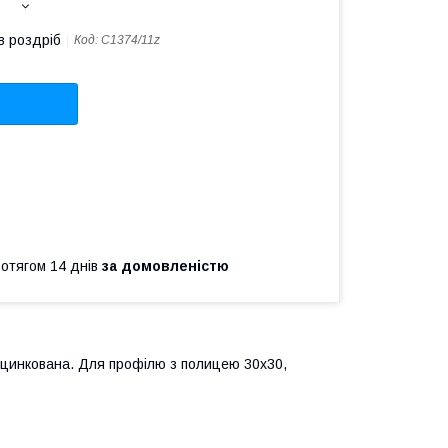
в роздріб
Код:
C1374/11z
ротягом 14 днів
за домовленістю
 оцинкована. Для профілю з полицею 30х30,