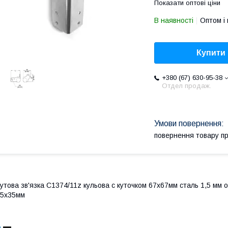
Показати оптові ціни
В наявності
Оптом і 
Купити
+380 (67) 630-95-38
Отдел продаж.
повернення товару п
утова зв'язка C1374/11z кульова c куточком 67х67мм сталь 1,5 мм
35х35мм