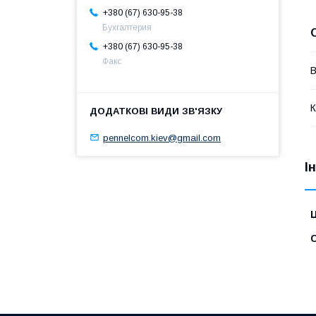
+380 (67) 630-95-38
Бухгалтерия
+380 (67) 630-95-38
Факс
В
К
pennelcom.kiev@gmail.com
І
Ц
С