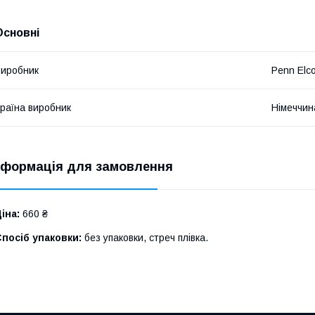
Основні
иробник
Penn Elc
раїна виробник
Німеччин
нформація для замовлення
іна:
660 ₴
посіб упаковки:
без упаковки, стреч плівка.