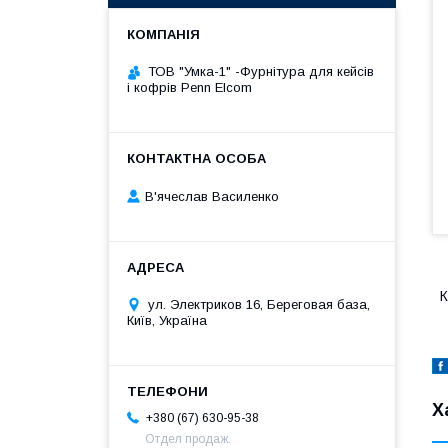
ТОВ "Умка-1" -Фурнітура для кейсів
і кофрів Penn Elcom
В'ячеслав Василенко
К
ул. Электриков 16, Береговая база,
Київ, Україна
Х
+380 (67) 630-95-38
Отдел продаж.