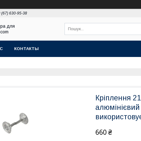
 (67) 630-95-38
ура для
Elcom
АС
КОНТАКТЫ
Кріплення 21
алюмінієвий
використовує
660 ₴