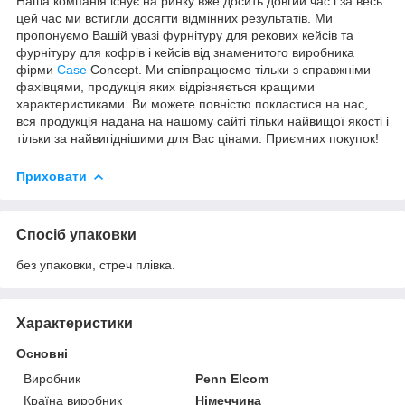
Наша компанія існує на ринку вже досить довгий час і за весь
цей час ми встигли досягти відмінних результатів. Ми
пропонуємо Вашій увазі фурнітуру для рекових кейсів та
фурнітуру для кофрів і кейсів від знаменитого виробника
фірми
Case
Concept. Ми співпрацюємо тільки з справжніми
фахівцями, продукція яких відрізняється кращими
характеристиками. Ви можете повністю покластися на нас,
вся продукція надана на нашому сайті тільки найвищої якості і
тільки за найвигіднішими для Вас цінами. Приємних покупок!
Приховати
Спосіб упаковки
без упаковки, стреч плівка.
Характеристики
Основні
Виробник
Penn Elcom
Країна виробник
Німеччина