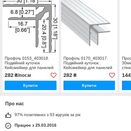
Профіль 0153_403018.
Профіль 0170_403017.
Проф
Подвійний куточок .
Подвійний куточок .
30мм
Кейсмейкер для панелей
Кейсмейкер для панелей
стін
6,8 мм. 30мм х 30мм з
9,5 мм 30мм х 30мм з
282
282
144
₴/пог.м
₴
товщиною стінки 1,5 мм
товщиною стінки 1,5 мм
Купити
Купити
Про нас
97% позитивних з 93 відгуків за рік
Працює з 25.03.2016