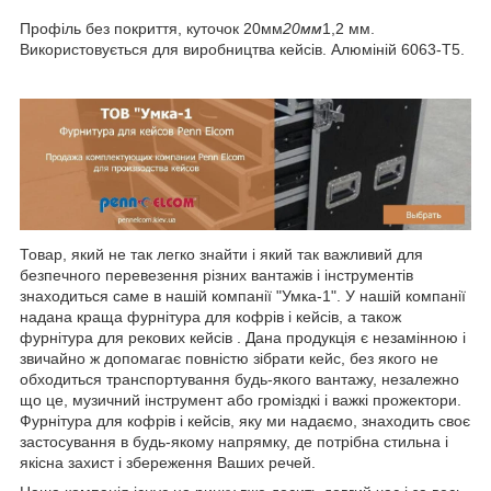
Профіль без покриття, куточок 20мм
20мм
1,2 мм.
Використовується для виробництва кейсів. Алюміній 6063-T5.
Товар, який не так легко знайти і який так важливий для
безпечного перевезення різних вантажів і інструментів
знаходиться саме в нашій компанії "Умка-1". У нашій компанії
надана краща фурнітура для кофрів і кейсів, а також
фурнітура для рекових кейсів . Дана продукція є незамінною і
звичайно ж допомагає повністю зібрати кейс, без якого не
обходиться транспортування будь-якого вантажу, незалежно
що це, музичний інструмент або громіздкі і важкі прожектори.
Фурнітура для кофрів і кейсів, яку ми надаємо, знаходить своє
застосування в будь-якому напрямку, де потрібна стильна і
якісна захист і збереження Ваших речей.