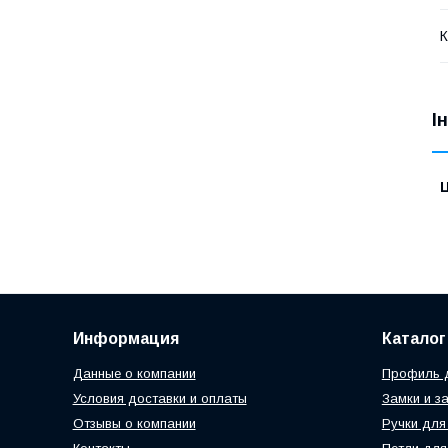
К
І
Ц
Информация
Каталог
Данные о компании
Профиль д
Условия доставки и оплаты
Замки и з
Отзывы о компании
Ручки для