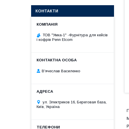
КОНТАКТИ
ТОВ "Умка-1" -Фурнітура для кейсів
і кофрів Penn Elcom
В'ячеслав Василенко
ул. Электриков 16, Береговая база,
Київ, Україна
П
М
Р