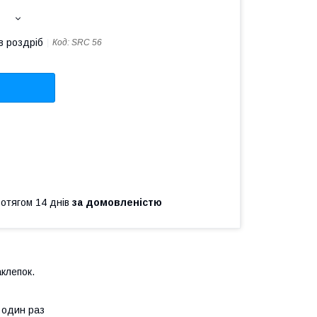
в роздріб
Код:
SRC 56
ротягом 14 днів
за домовленістю
клепок.
 один раз