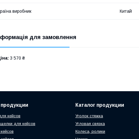
раїна виробник
Китай
нформація для замовлення
іна:
3 570 ₴
 продукции
Каталог продукции
ля кейсов
Уголок стяжка
ащелки для кейсов
Угловая связка
 кейсов
Колеса, ролики